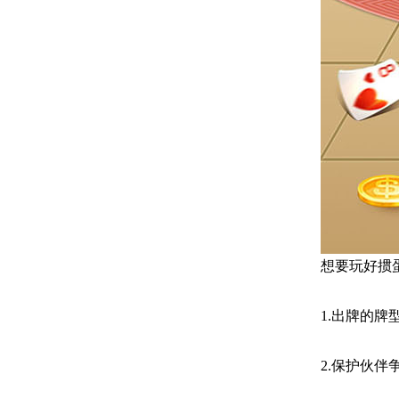
想要玩好掼
1.出牌的
2.保护伙