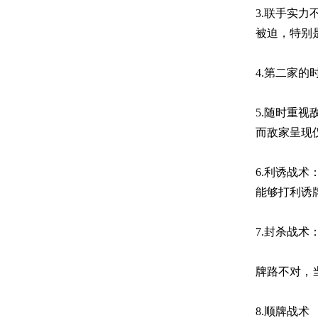
3.联手实
被迫，特别
4.第二家
5.随时重
而敌家呈现
6.利诱战
能够打利诱
7.封杀战术
牌路不对，
8.顺牌战术