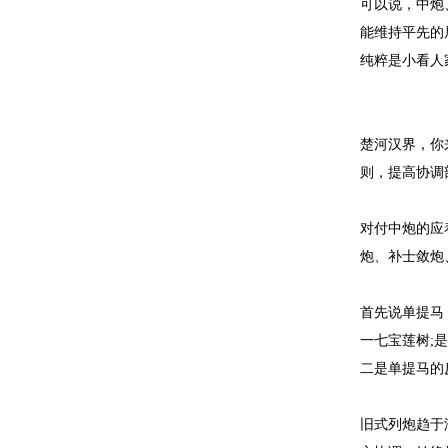
可以说，中炮
能维持平先的
纯粹是小看人
楚河汉界，你
则，提高协调
对付中炮的应
炮、补士敛炮
首先说单提马
一七宝莲树;
二是单提马的
旧式列炮趋于