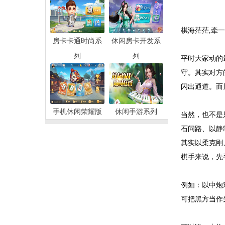
棋海茫茫,牵
房卡卡通时尚系
休闲房卡开发系
列
列
平时大家动的
守。其实对方
闪出通道。而
手机休闲荣耀版
休闲手游系列
当然，也不是
石问路、以静
其实以柔克刚
棋手来说，先
例如：以中炮
可把黑方当作